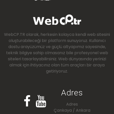
WebCP.TR olarak, herkesin kolayca kendi web sitesini
oluşturabileceği bir platform sunuyoruz. Kullanıcı
dostu arayüzümüz ve güçlü altyapımız sayesinde,
teknik bilgiye sahip olmasanız bile profesyonel web
siteleri tasarlayabilirsiniz. Web dünyasında yerinizi
almak için ihtiyacınız olan tüm araçları bir araya
getiriyoruz.
Adres
Adres
Çankaya / Ankara