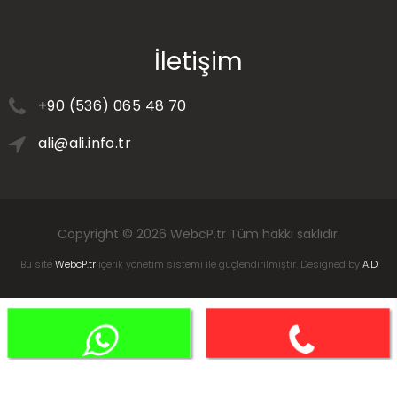
İletişim
+90 (536) 065 48 70
ali@ali.info.tr
Copyright © 2026
WebcP.tr
Tüm hakkı saklıdır.
Bu site
WebcP.tr
içerik yönetim sistemi ile güçlendirilmiştir. Designed by
A.D