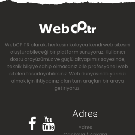
WebCP.TR olarak, herkesin kolayca kendi web sitesini
oluşturabileceği bir platform sunuyoruz. Kullanıcı
dostu arayüzümüz ve güçlü altyapımız sayesinde,
teknik bilgiye sahip olmasanız bile profesyonel web
siteleri tasarlayabilirsiniz. Web dünyasında yerinizi
almak için ihtiyacınız olan tüm araçları bir araya
getiriyoruz.
Adres
Adres
Çankaya / Ankara