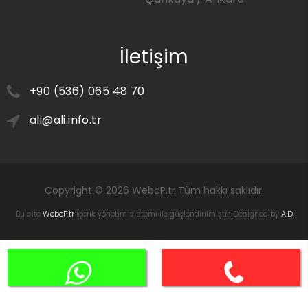
İletişim
+90 (536) 065 48 70
ali@ali.info.tr
Copyright © 2026
WebcP.tr
Tüm hakkı saklıdır.
Bu site
WebcP.tr
içerik yönetim sistemi ile güçlendirilmiştir. Designed by
A.D